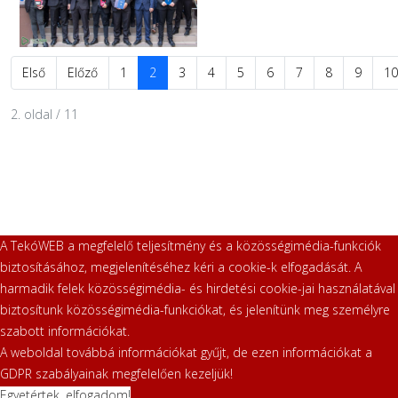
Első
Előző
1
2
3
4
5
6
7
8
9
10
2. oldal / 11
A TekóWEB a megfelelő teljesítmény és a közösségimédia-funkciók
biztosításához, megjelenítéséhez kéri a cookie-k elfogadását. A
harmadik felek közösségimédia- és hirdetési cookie-jai használatával
biztosítunk közösségimédia-funkciókat, és jelenítünk meg személyre
szabott információkat.
A weboldal továbbá információkat gyűjt, de ezen információkat a
GDPR szabályainak megfelelően kezeljük!
Egyetértek, elfogadom!