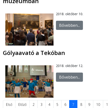
múzeumban
2018. október 10.
Bővebben...
Gólyaavató a Tekóban
2018. október 12.
Bővebben...
Első
Előző
2
3
4
5
6
7
8
9
10
1