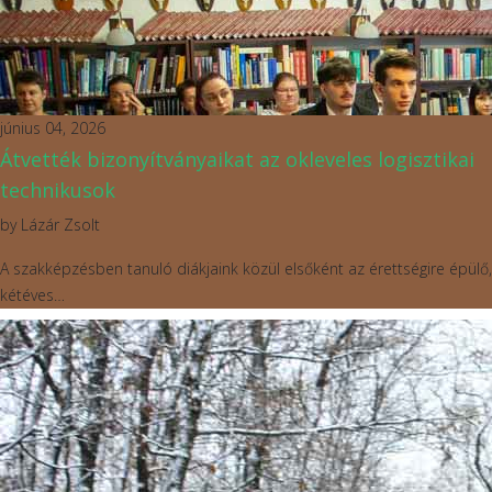
június 04, 2026
Átvették bizonyítványaikat az okleveles logisztikai
technikusok
by
Lázár Zsolt
A szakképzésben tanuló diákjaink közül elsőként az érettségire épülő,
kétéves…