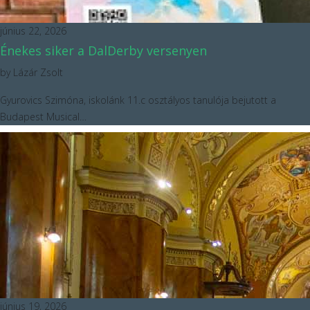
június 22, 2026
Énekes siker a DalDerby versenyen
by
Lázár Zsolt
Gyurovics Szimóna, iskolánk 11.c osztályos tanulója bejutott a
Budapest Musical…
június 19, 2026