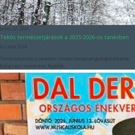
június 22, 2026
Tekós természetjárások a 2025-2026-os tanévben
by
Lázár Zsolt
Természetjáróink a tanévben minden hónapban gyalogtúrázhattak
Balog Lajos vezetésével. Bejárták…