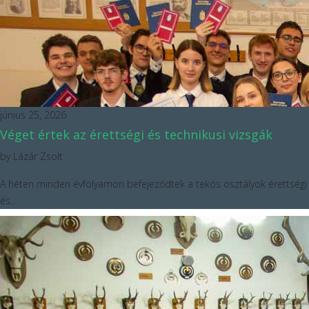
június 25, 2026
Véget értek az érettségi és technikusi vizsgák
by
Lázár Zsolt
A héten minden évfolyamon befejeződtek a tekós osztályok érettségi
és…