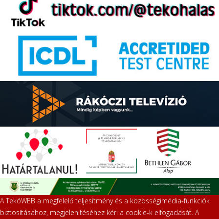
A TekóWEB a megfelelő teljesítmény és a közösségimédia-funkciók
biztosításához, megjelenítéséhez kéri a cookie-k elfogadását. A