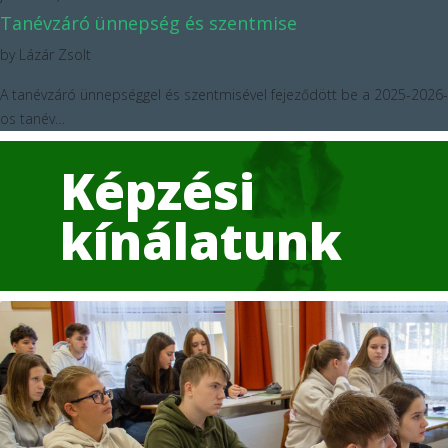
Tanévzáró ünnepség és szentmise
by
Lázár Zsolt
A tanévzáró ünnepséggel és szentmisével fejeződött be a 2025-2026-
os tanév…
Képzési
kínálatunk