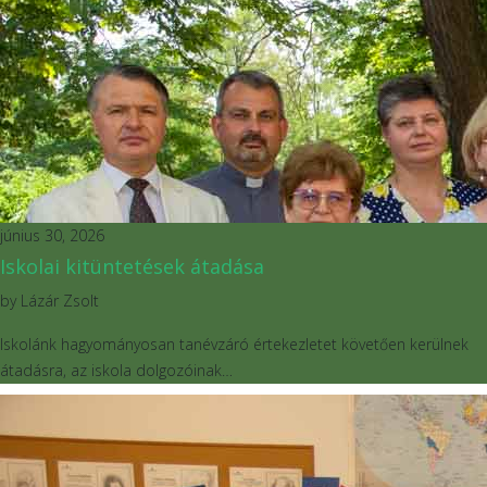
június 30, 2026
Iskolai kitüntetések átadása
by
Lázár Zsolt
Iskolánk hagyományosan tanévzáró értekezletet követően kerülnek
átadásra, az iskola dolgozóinak…