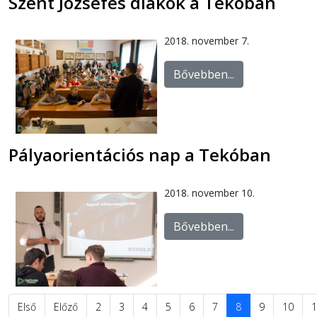
Szent Józsefes diákok a Tekóban
2018. november 7.
Bővebben...
Pályaorientációs nap a Tekóban
2018. november 10.
Bővebben...
Első
Előző
2
3
4
5
6
7
8
9
10
1