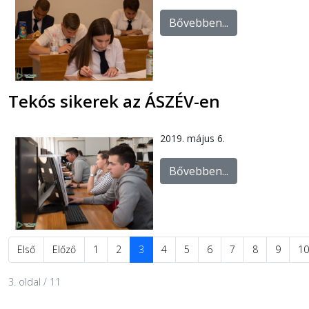
Bővebben...
Tekós sikerek az ÁSZÉV-en
2019. május 6.
Bővebben...
Első
Előző
1
2
3
4
5
6
7
8
9
10
3. oldal / 11