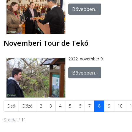
Bővebben...
Novemberi Tour de Tekó
2022. november 9.
Bővebben...
Első
Előző
2
3
4
5
6
7
8
9
10
1
8. oldal / 11