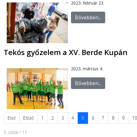
2023. február 23.
Bővebben...
Tekós győzelem a XV. Berde Kupán
2023. március 4.
Bővebben...
Első
Előző
1
2
3
4
5
6
7
8
9
10
5. oldal / 11