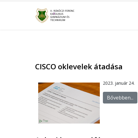
CISCO oklevelek átadása
2023. január 24.
Bővebben...