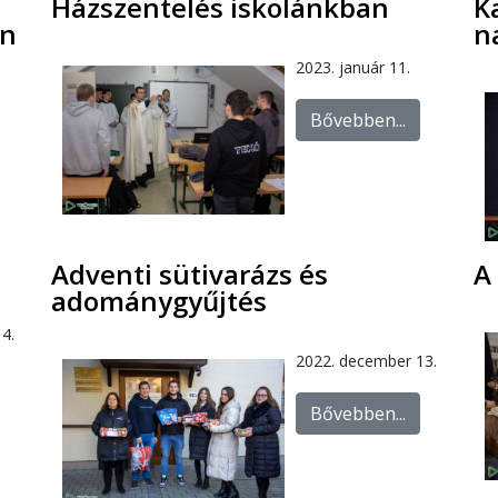
Házszentelés iskolánkban
K
ón
n
2023. január 11.
Bővebben...
Adventi sütivarázs és
A
adománygyűjtés
4.
2022. december 13.
Bővebben...