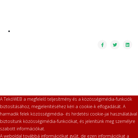
A TekóWEB a megfelelő teljesítmény és a közösségimédia-funkciók
biztosításához, megjelenítéséhez kéri a cookie-k elfogadását. A
harmadik felek közösségimédia- és hirdetési cookie-jai használatával
biztosítunk közösségimédia-funkciókat, és jelenítünk meg személyre
szabott információkat.
A weboldal továbbá információkat gyűjt, de ezen információkat a