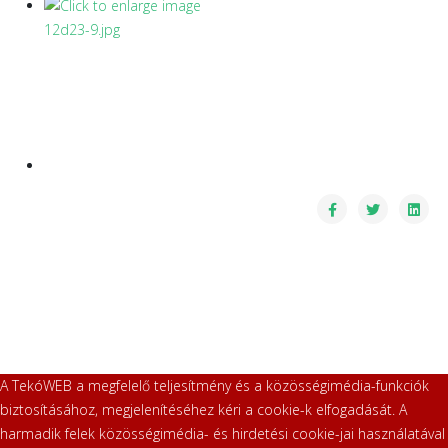
A TekóWEB a megfelelő teljesítmény és a közösségimédia-funkciók
biztosításához, megjelenítéséhez kéri a cookie-k elfogadását. A
harmadik felek közösségimédia- és hirdetési cookie-jai használatával