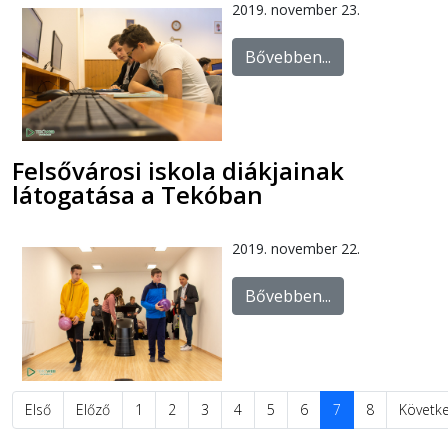
2019. november 23.
Bővebben...
Felsővárosi iskola diákjainak
látogatása a Tekóban
2019. november 22.
Bővebben...
Első
Előző
1
2
3
4
5
6
7
8
Követk