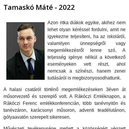
Tamaskó Máté - 2022
Azon ritka diákok egyike, akihez nem
lehet olyan kéréssel fordulni, amit ne
igyekezne teljesíteni, ha az iskoláról,
valamilyen ünnepségről vagy
megemlékezésről lenne szó. A
teljesség igénye nélkül a következő
eseményeken vett részt, ahol
nemcsak a színészi, hanem zenei
tudásáról is megbizonyosodhattunk.
A halasi csatáról történő megemlékezéseken 3éven át
műsorvezető és szereplő volt. A Rákóczi Emléknapon, a
Rákóczi Ferenc emlékkonferencián, több tanévnyitón és
tanévzáron, karácsonyi műsoron, adventi teadélutánon,
gólyaavatón szerepelt sikeresen.
Művészeti tevékenysége mellett a közösségért végzett