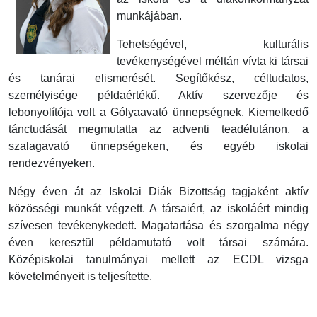
munkájában.
Tehetségével, kulturális
tevékenységével méltán vívta ki társai
és tanárai elismerését. Segítőkész, céltudatos,
személyisége példaértékű. Aktív szervezője és
lebonyolítója volt a Gólyaavató ünnepségnek. Kiemelkedő
tánctudását megmutatta az adventi teadélutánon, a
szalagavató ünnepségeken, és egyéb iskolai
rendezvényeken.
Négy éven át az Iskolai Diák Bizottság tagjaként aktív
közösségi munkát végzett. A társaiért, az iskoláért mindig
szívesen tevékenykedett. Magatartása és szorgalma négy
éven keresztül példamutató volt társai számára.
Középiskolai tanulmányai mellett az ECDL vizsga
követelményeit is teljesítette.