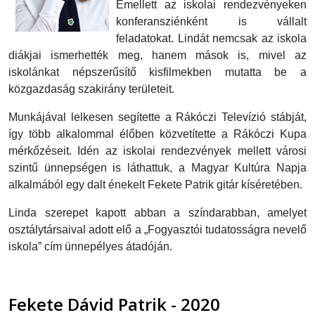
Emellett az iskolai rendezvényeken
konferansziénként is vállalt
feladatokat. Lindát nemcsak az iskola
diákjai ismerhették meg, hanem mások is, mivel az
iskolánkat népszerűsítő kisfilmekben mutatta be a
közgazdaság szakirány területeit.
Munkájával lelkesen segítette a Rákóczi Televízió stábját,
így több alkalommal élőben közvetítette a Rákóczi Kupa
mérkőzéseit. Idén az iskolai rendezvények mellett városi
szintű ünnepségen is láthattuk, a Magyar Kultúra Napja
alkalmából egy dalt énekelt Fekete Patrik gitár kíséretében.
Linda szerepet kapott abban a színdarabban, amelyet
osztálytársaival adott elő a „Fogyasztói tudatosságra nevelő
iskola” cím ünnepélyes átadóján.
Fekete Dávid Patrik - 2020