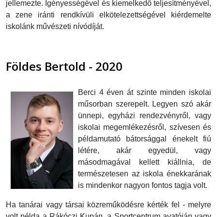
jellemezte. Igényességével és kiemelkedő teljesítményével,
a zene iránti rendkívüli elkötelezettségével kiérdemelte
iskolánk művészeti nívódíját.
Földes Bertold - 2020
Berci 4 éven át szinte minden iskolai
műsorban szerepelt. Legyen szó akár
ünnepi, egyházi rendezvényről, vagy
iskolai megemlékezésről, szívesen és
példamutató bátorsággal énekelt fiú
létére, akár egyedül, vagy
másodmagával kellett kiállnia, de
természetesen az iskola énekkarának
is mindenkor nagyon fontos tagja volt.
Ha tanárai vagy társai közreműködésre kérték fel - melyre
volt példa a Rákóczi Kupán, a Sportcentrum avatóján vagy