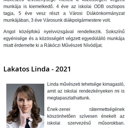
munkája is kiemelkedő. 4 éve az iskolai ODB oszlopos
tagja, 5 éve vesz részt a Városi Diákönkormányzat
munkájában, 3 éve Városunk diákpolgármestere volt.
Angol középfokú nyelvvizsgával rendelkezik. Sokszínű
egyénisége és a közösségért végzett egyedülálló munkája
miatt érdemelte ki a Rákóczi Művészeti Nívódíjat.
Lakatos Linda - 2021
Linda művészeti tehetsége kimagasló,
amit az iskolai rendezkényeken mi is
megtapasztalhattunk.
Ének-zenei rátermettségének
köszönhetően szívesen énekelt az
iskolai szervezésű műsorokban.