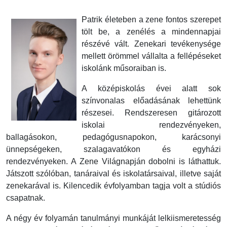
Patrik életeben a zene fontos szerepet
tölt be, a zenélés a mindennapjai
részévé vált. Zenekari tevékenysége
mellett örömmel vállalta a fellépéseket
iskolánk műsoraiban is.
A középiskolás évei alatt sok
színvonalas előadásának lehettünk
részesei. Rendszeresen gitározott
iskolai rendezvényeken,
ballagásokon, pedagógusnapokon, karácsonyi
ünnepségeken, szalagavatókon és egyházi
rendezvényeken. A Zene Világnapján dobolni is láthattuk.
Játszott szólóban, tanáraival és iskolatársaival, illetve saját
zenekarával is. Kilencedik évfolyamban tagja volt a stúdiós
csapatnak.
A négy év folyamán tanulmányi munkáját lelkiismeretesség