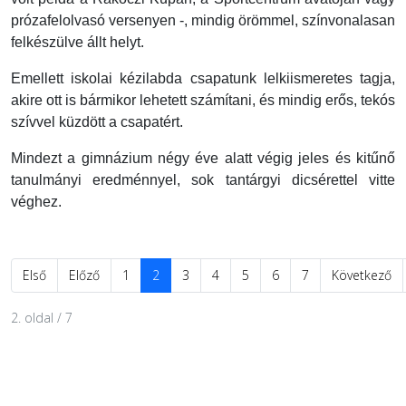
prózafelolvasó versenyen -, mindig örömmel, színvonalasan
felkészülve állt helyt.
Emellett iskolai kézilabda csapatunk lelkiismeretes tagja,
akire ott is bármikor lehetett számítani, és mindig erős, tekós
szívvel küzdött a csapatért.
Mindezt a gimnázium négy éve alatt végig jeles és kitűnő
tanulmányi eredménnyel, sok tantárgyi dicsérettel vitte
véghez.
Első
Előző
1
2
3
4
5
6
7
Következő
2. oldal / 7