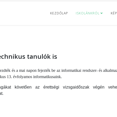
KEZDŐLAP
ISKOLÁNKRÓL
KÉP
echnikus tanulók is
ezdték és a mai napon fejezték be az informatikai rendszer- és alkalmaz
nikus 13. évfolyamos informatikusaink.
sgákat követően az érettségi vizsgaidőszak végén veh
t.