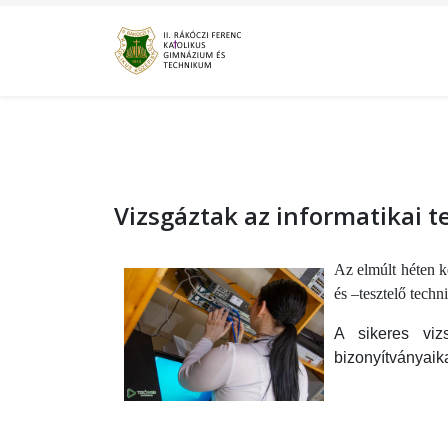
Vizsgáztak az informatikai t
Az elmúlt héten k
és –tesztelő tech
A sikeres viz
bizonyítványaika