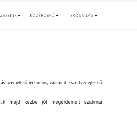
ZÉSEINK
KÖZÉRDEKŰ
TEKÓS VILÁG
ás-üzemeltető technikus, valamint a szoftverfejlesztő
etik majd kézbe jól megérdemelt szakmai