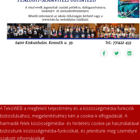
A TekóWEB a megfelelő teljesítmény és a közösségimédia-funkciók
biztosításához, megjelenítéséhez kéri a cookie-k elfogadását. A
harmadik felek közösségimédia- és hirdetési cookie-jai használatával
biztosítunk közösségimédia-funkciókat, és jelenítünk meg személyre
szabott információkat.